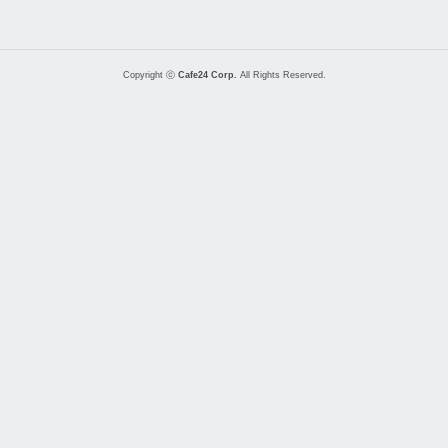
Copyright ⓒ
Cafe24 Corp.
All Rights Reserved.