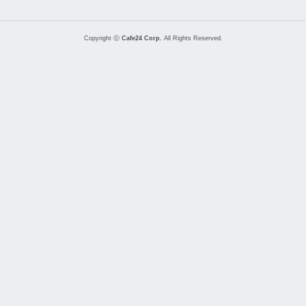
Copyright ⓒ
Cafe24 Corp.
All Rights Reserved.