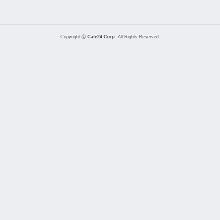
Copyright ⓒ
Cafe24 Corp.
All Rights Reserved.