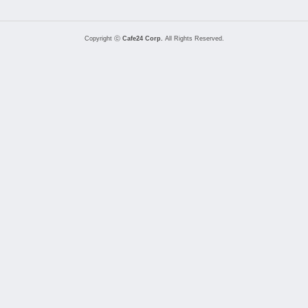
Copyright ⓒ
Cafe24 Corp.
All Rights Reserved.