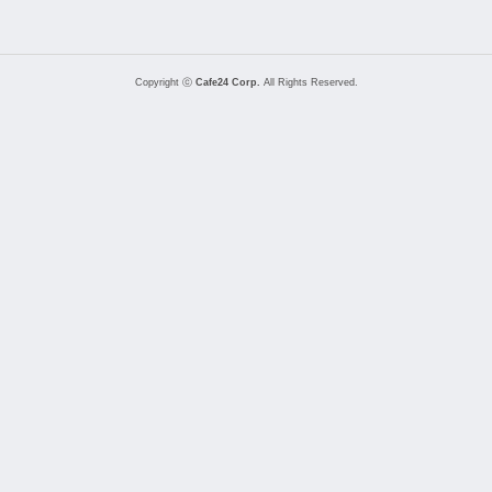
Copyright ⓒ
Cafe24 Corp.
All Rights Reserved.