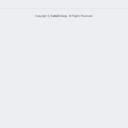
Copyright ⓒ
Cafe24 Corp.
All Rights Reserved.