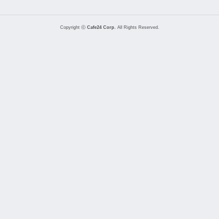
Copyright ⓒ
Cafe24 Corp.
All Rights Reserved.