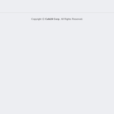
Copyright ⓒ
Cafe24 Corp.
All Rights Reserved.