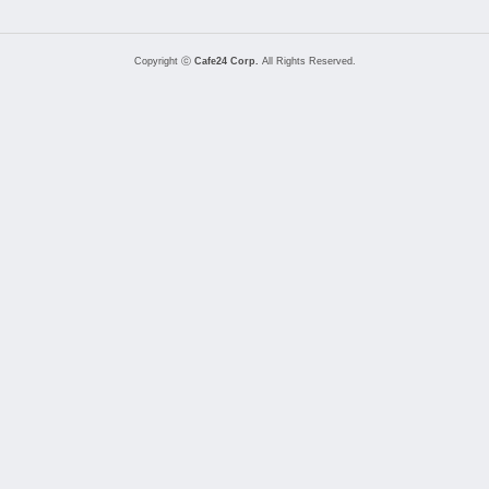
Copyright ⓒ
Cafe24 Corp.
All Rights Reserved.