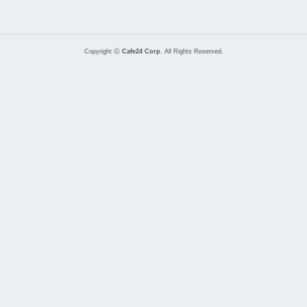
Copyright ⓒ
Cafe24 Corp.
All Rights Reserved.